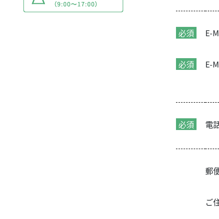
必須
E-M
必須
E-
必須
電
郵
ご