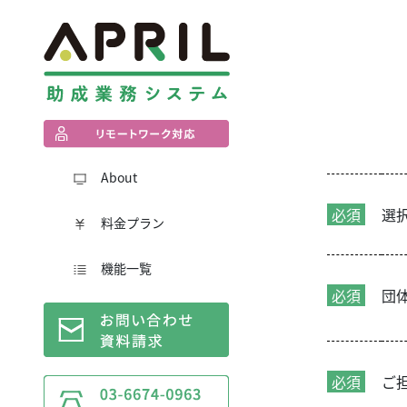
About
必須
選
料金プラン
機能一覧
必須
団
必須
ご