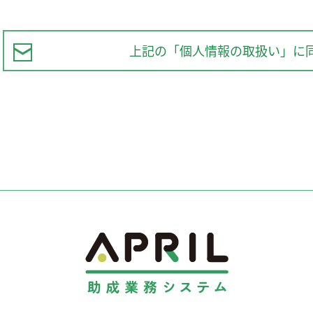
人情報を外部事業者に委託する予定があります。
提供の任意性と提供サービスの範囲
個人情報のご提出は必須（一部任意）です。ただしご提出いただけない場合には、
上記の「個人情報の取扱い」に
からの開示等の請求等への対応
開示等の請求等に対応させていただきます。その際は、下記お問合せ先までご連絡
易に認識できない方法による個人情報の取得
クッキー情報等による本人が容易に認識できない方法による個人情報の取得は行っ
の保護と管理者
おける個人情報の管理者は下記の通りです。当社は、お客さまの個人情報を適切か
壊、改ざんおよび漏洩等を予防する保護策を積極的に講じています。ご登録いただ
ます。
6 岡山県倉敷市老松町2-8-24
さひ印刷 個人情報保護管理者 専務取締役 東条 徳人
-2900
sahiprint.co.jp